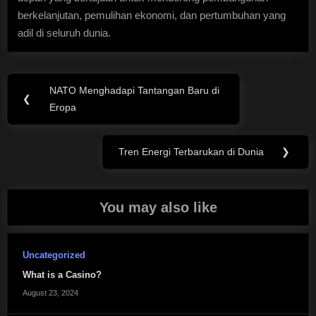
berkelanjutan, pemulihan ekonomi, dan pertumbuhan yang
adil di seluruh dunia.
Post
NATO Menghadapi Tantangan Baru di
Previous
❮
navigation
Eropa
Post:
Tren Energi Terbarukan di Dunia
❯
Next
Post:
You may also like
Uncategorized
What is a Casino?
August 23, 2024