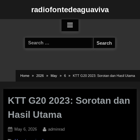
Skip
radiofontedeaguaviva
to
content
Search
for:
Home
2026
May
6
KTT G20 2023: Sorotan dan Hasil Utama
KTT G20 2023: Sorotan dan
Hasil Utama
Posted
By
May 6, 2026
adminrad
on