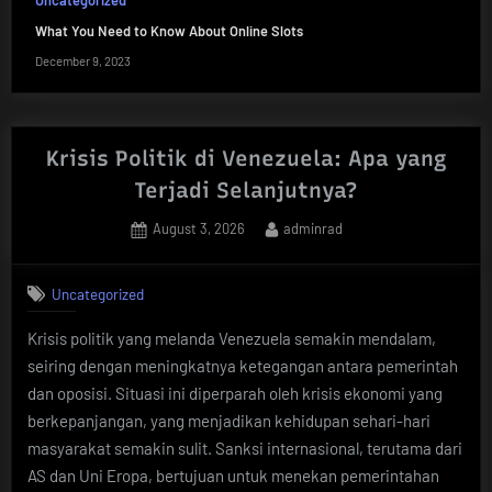
Uncategorized
What You Need to Know About Online Slots
December 9, 2023
Krisis Politik di Venezuela: Apa yang
Terjadi Selanjutnya?
Posted
By
August 3, 2026
adminrad
on
Uncategorized
Krisis politik yang melanda Venezuela semakin mendalam,
seiring dengan meningkatnya ketegangan antara pemerintah
dan oposisi. Situasi ini diperparah oleh krisis ekonomi yang
berkepanjangan, yang menjadikan kehidupan sehari-hari
masyarakat semakin sulit. Sanksi internasional, terutama dari
AS dan Uni Eropa, bertujuan untuk menekan pemerintahan