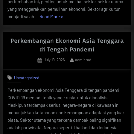
pertumbuhan ini, penting untuk melihat sektor-sektor utama
yang menggerakkan pemulihan ekonomi. Sektor agrikultur
“Perkembangan
menjadi salah …
Read More
»
Ekonomi
Afrika
Pasca-
Perkembangan Ekonomi Asia Tenggara
Pandemi”
di Tengah Pandemi
Posted
By
July 19, 2026
adminrad
on
Uncategorized
Perkembangan ekonomi Asia Tenggara di tengah pandemi
COVID-19 menjadi topik yang krusial untuk dianalisis.
Meskipun terdampak serius, negara-negara di kawasan ini
menunjukkan ketahanan dan kemampuan adaptasi yang luar
biasa. Sektor utama yang terkena dampak paling signifikan
adalah pariwisata. Negara seperti Thailand dan Indonesia