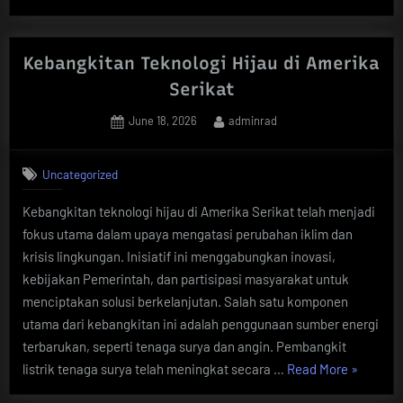
Memperkuat
Hubungan
Diplomatik
Kebangkitan Teknologi Hijau di Amerika
dengan
Serikat
Negara-
Posted
By
June 18, 2026
adminrad
Negara
on
Asia
Tenggara”
Uncategorized
Kebangkitan teknologi hijau di Amerika Serikat telah menjadi
fokus utama dalam upaya mengatasi perubahan iklim dan
krisis lingkungan. Inisiatif ini menggabungkan inovasi,
kebijakan Pemerintah, dan partisipasi masyarakat untuk
menciptakan solusi berkelanjutan. Salah satu komponen
utama dari kebangkitan ini adalah penggunaan sumber energi
terbarukan, seperti tenaga surya dan angin. Pembangkit
“Kebangk
listrik tenaga surya telah meningkat secara …
Read More
»
Teknolog