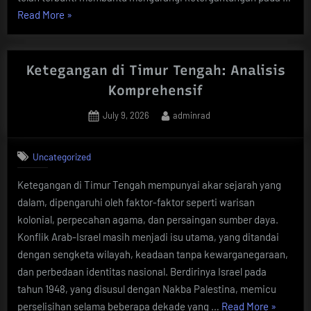
“Inovasi
Read More
»
Teknologi
Hijau
di
Ketegangan di Timur Tengah: Analisis
Eropa”
Komprehensif
Posted
By
July 9, 2026
adminrad
on
Uncategorized
Ketegangan di Timur Tengah mempunyai akar sejarah yang
dalam, dipengaruhi oleh faktor-faktor seperti warisan
kolonial, perpecahan agama, dan persaingan sumber daya.
Konflik Arab-Israel masih menjadi isu utama, yang ditandai
dengan sengketa wilayah, keadaan tanpa kewarganegaraan,
dan perbedaan identitas nasional. Berdirinya Israel pada
tahun 1948, yang disusul dengan Nakba Palestina, memicu
“Ketegan
perselisihan selama beberapa dekade yang …
Read More
»