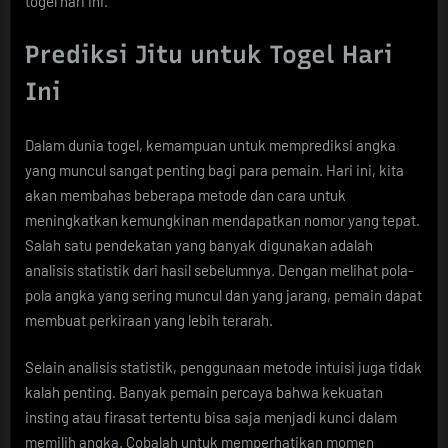
togel hari ini.
Prediksi Jitu untuk Togel Hari
Ini
Dalam dunia togel, kemampuan untuk memprediksi angka
yang muncul sangat penting bagi para pemain. Hari ini, kita
akan membahas beberapa metode dan cara untuk
meningkatkan kemungkinan mendapatkan nomor yang tepat.
Salah satu pendekatan yang banyak digunakan adalah
analisis statistik dari hasil sebelumnya. Dengan melihat pola-
pola angka yang sering muncul dan yang jarang, pemain dapat
membuat perkiraan yang lebih terarah.
Selain analisis statistik, penggunaan metode intuisi juga tidak
kalah penting. Banyak pemain percaya bahwa kekuatan
insting atau firasat tertentu bisa saja menjadi kunci dalam
memilih angka. Cobalah untuk memperhatikan momen