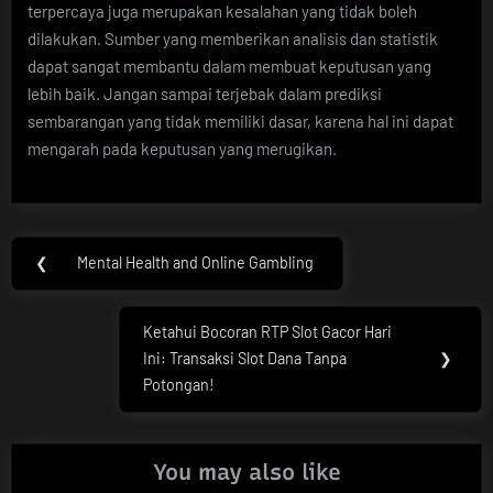
terpercaya juga merupakan kesalahan yang tidak boleh
dilakukan. Sumber yang memberikan analisis dan statistik
dapat sangat membantu dalam membuat keputusan yang
lebih baik. Jangan sampai terjebak dalam prediksi
sembarangan yang tidak memiliki dasar, karena hal ini dapat
mengarah pada keputusan yang merugikan.
Post
❮
Mental Health and Online Gambling
Previous
navigation
Post:
Ketahui Bocoran RTP Slot Gacor Hari
Next
Ini: Transaksi Slot Dana Tanpa
❯
Post:
Potongan!
You may also like