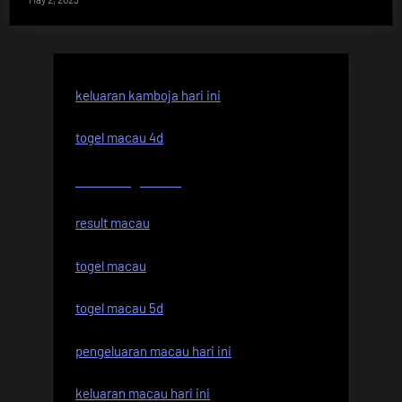
keluaran kamboja hari ini
togel macau 4d
live draw sgp hari ini
result macau
togel macau
togel macau 5d
pengeluaran macau hari ini
keluaran macau hari ini