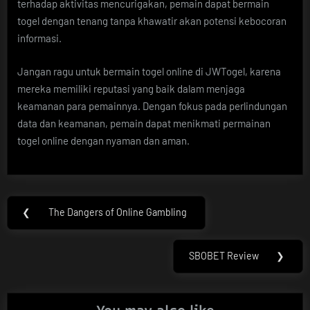
terhadap aktivitas mencurigakan, pemain dapat bermain
togel dengan tenang tanpa khawatir akan potensi kebocoran
informasi.
Jangan ragu untuk bermain togel online di JWTogel, karena
mereka memiliki reputasi yang baik dalam menjaga
keamanan para pemainnya. Dengan fokus pada perlindungan
data dan keamanan, pemain dapat menikmati permainan
togel online dengan nyaman dan aman.
Post
❮
The Dangers of Online Gambling
Previous
navigation
Post:
SBOBET Review
❯
Next
Post: