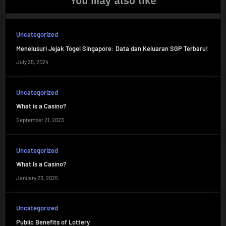
You may also like
Uncategorized
Menelusuri Jejak Togel Singapore: Data dan Keluaran SGP Terbaru!
July 25, 2024
Uncategorized
What is a Casino?
September 21, 2023
Uncategorized
What Is a Casino?
January 23, 2025
Uncategorized
Public Benefits of Lottery