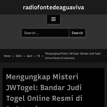
Skip
radiofontedeaguaviva
to
content
Search
for:
Mengungkap Misteri JWTogel: Bandar Judi Togel
Home
2024
April
16
Online Resmi di Indonesia
Mengungkap Misteri
JWTogel: Bandar Judi
Togel Online Resmi di