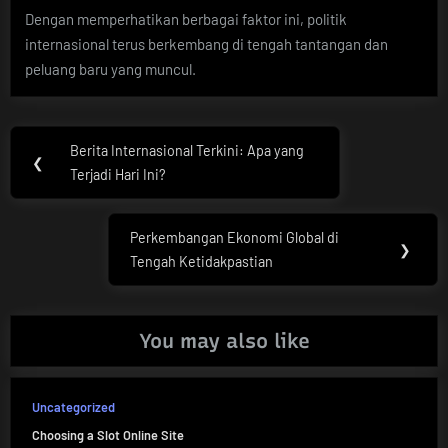
Dengan memperhatikan berbagai faktor ini, politik
internasional terus berkembang di tengah tantangan dan
peluang baru yang muncul.
Post
Berita Internasional Terkini: Apa yang
Previous
❮
navigation
Terjadi Hari Ini?
Post:
Perkembangan Ekonomi Global di
Next
❯
Tengah Ketidakpastian
Post:
You may also like
Uncategorized
Choosing a Slot Online Site