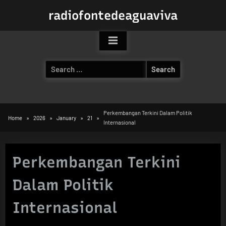
Skip
radiofontedeaguaviva
to
content
Search
for:
Perkembangan Terkini Dalam Politik
Home
2026
January
21
Internasional
Perkembangan Terkini
Dalam Politik
Internasional